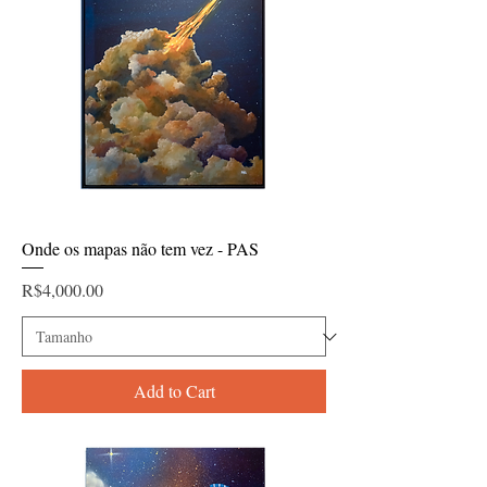
Onde os mapas não tem vez - PAS
Price
R$4,000.00
Add to Cart