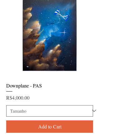
Downplane - PAS
Price
R$4,000.00
Add to Cart