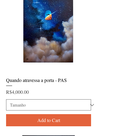
Quando atravessa a porta - PAS
Price
R$4,000.00
Add to Cart