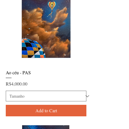
Ao céu - PAS
Price
R$4,000.00
Add to Cart