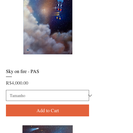
Sky on fire - PAS
Price
R$4,000.00
Add to Cart