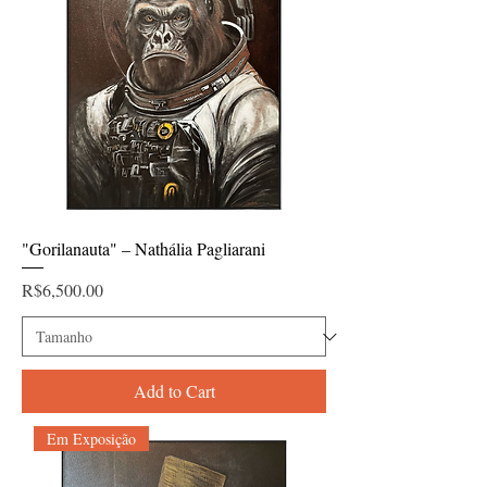
"Gorilanauta" – Nathália Pagliarani
Price
R$6,500.00
Add to Cart
Em Exposição