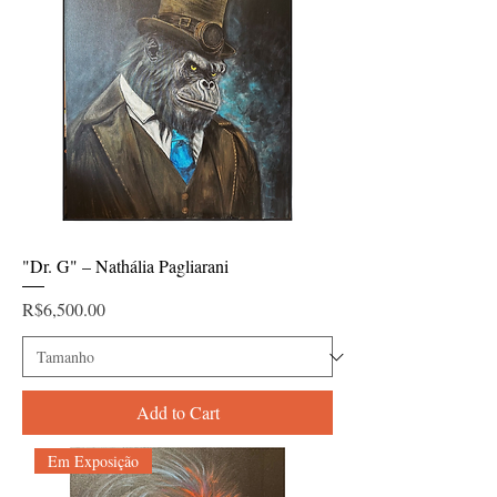
"Dr. G" – Nathália Pagliarani
Price
R$6,500.00
Add to Cart
Em Exposição