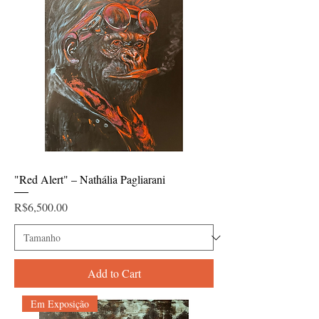
"Red Alert" – Nathália Pagliarani
Price
R$6,500.00
Add to Cart
Em Exposição