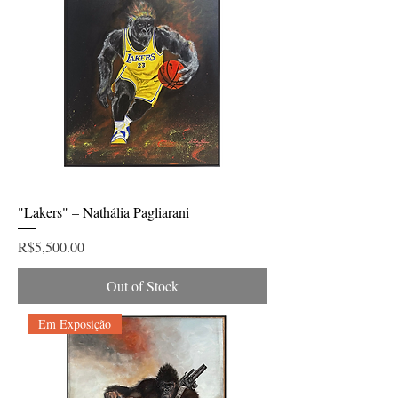
"Lakers" – Nathália Pagliarani
Price
R$5,500.00
Out of Stock
Em Exposição