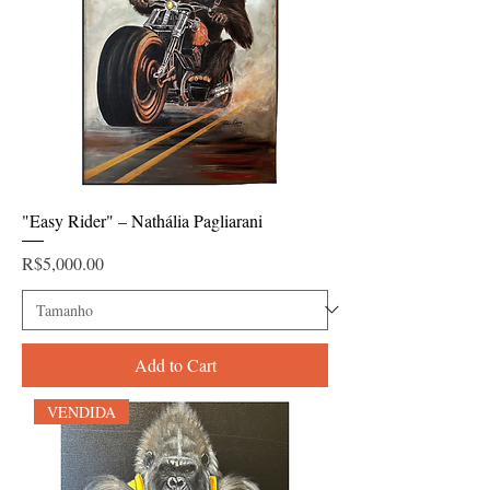
"Easy Rider" – Nathália Pagliarani
Price
R$5,000.00
Add to Cart
VENDIDA