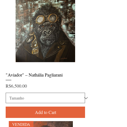
"Aviador" – Nathália Pagliarani
Price
R$6,500.00
Add to Cart
VENDIDA