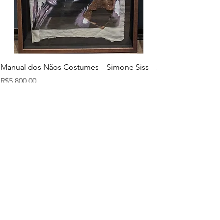
Manual dos Nãos Costumes – Simone Siss
Joana d. – Simone
Price
Price
R$5,800.00
R$5,800.00
Add to Cart
SHIPPING & RETURNS