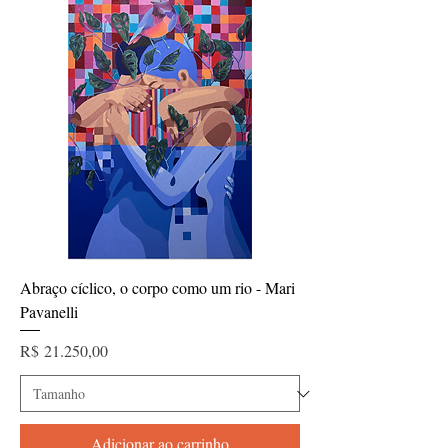
Abraço cíclico, o corpo como um rio - Mari
Pavanelli
Preço
R$ 21.250,00
Adicionar ao carrinho