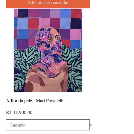
Adicionar ao carrinho
A flor da pele - Mari Pavanelli
Preço
R$ 11.900,00