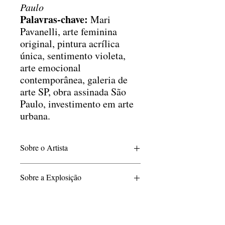
Paulo
Palavras-chave:
Mari
Pavanelli, arte feminina
original, pintura acrílica
única, sentimento violeta,
arte emocional
contemporânea, galeria de
arte SP, obra assinada São
Paulo, investimento em arte
urbana.
Sobre o Artista
Mari Pavanelli, artista de 38 anos nascida
Sobre a Explosição
em Tupã, baseada em São Paulo Capital,
faz de suas criações uma vibrante
Por meio de inconfundíveis traços, Mari
celebração da natureza e da essência
Pavanelli traz figuras femininas que
feminina. Desde 2012, após deixar o setor
representam sentimentos que a habitam
financeiro, graduada em propaganda e