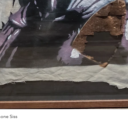
one Siss