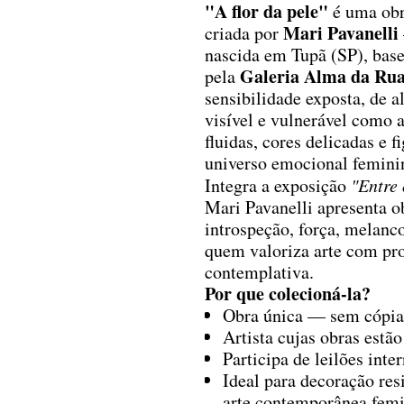
"A flor da pele"
é uma obra
Mari Pavanelli
criada por
nascida em Tupã (SP), bas
Galeria Alma da Ru
pela
sensibilidade exposta, de a
visível e vulnerável como 
fluidas, cores delicadas e 
universo emocional femini
Integra a exposição
"Entre 
Mari Pavanelli apresenta ob
introspeção, força, melanco
quem valoriza arte com pro
contemplativa.
Por que colecioná-la?
Obra única — sem cópias
Artista cujas obras estã
Participa de leilões inte
Ideal para decoração resi
arte contemporânea fem