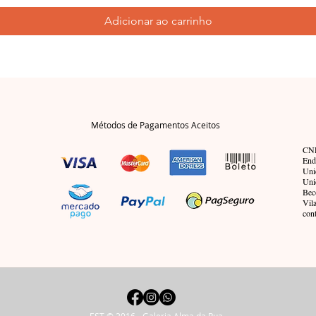
Adicionar ao carrinho
Métodos de Pagamentos Aceitos
CNP
End
Uni
Uni
Bec
Vil
con
EST © 2016 - Galeria Alma da Rua