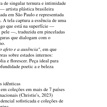
 de singular ternura e intimidade
— artista plástica brasileira
eada em São Paulo e representada
a
. A tela captura a essência de uma
lgo que está na superfície —
a pele —, traduzida em pinceladas
figuras que dialogam com o
no.
o afeto e a ausência"
, em que
ras sobre estados internos:
lia e florescer. Peça ideal para
fundidade poetic a e beleza
 idênticas
o em coleções em mais de 7 países
rnacionais (Christie's, 2023)
dencial sofisticada e coleções de
inina