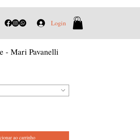
Login
le - Mari Pavanelli
cionar ao carrinho