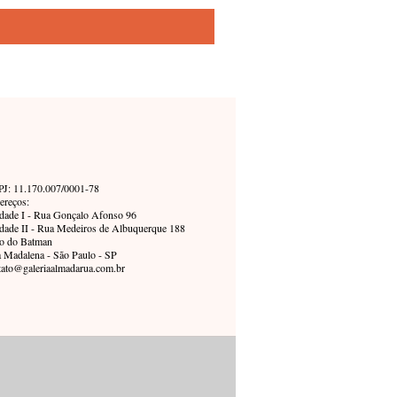
J: 11.170.007/0001-78
ereços:
dade I - Rua Gonçalo Afonso 96
dade II - Rua Medeiros de Albuquerque 188
o do Batman
a Madalena - São Paulo - SP
tato@galeriaalmadarua.com.br