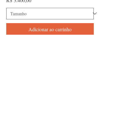
R$ 3.400,00
Adicionar ao carrinho
Novidades
Sem Título (série Pagã) - Kelly S. Reis