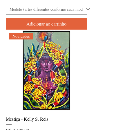
Adicionar ao carrinho
Novidades
Mestiça - Kelly S. Reis
Preço