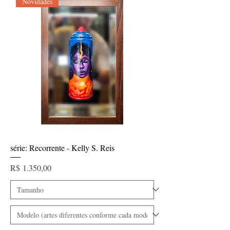
Novidades
série: Recorrente - Kelly S. Reis
Preço
R$ 1.350,00