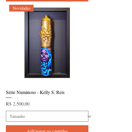
Novidades
Série Numinoso - Kelly S. Reis
Preço
R$ 2.500,00
Adicionar ao carrinho