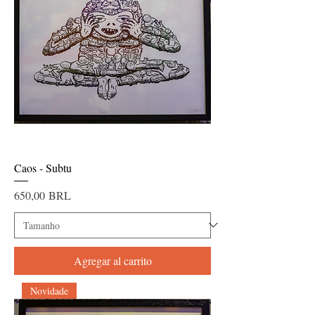
Caos - Subtu
Precio
650,00 BRL
Agregar al carrito
Novidade