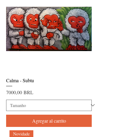
Calma - Subtu
Precio
7000,00 BRL
Agregar al carrito
Novidade