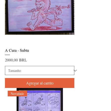
A Cura - Subtu
Precio
2000,00 BRL
Agregar al carrito
Novidade