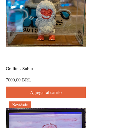
Graffiti - Subtu
Precio
7000,00 BRL
Agregar al carrito
Novidade