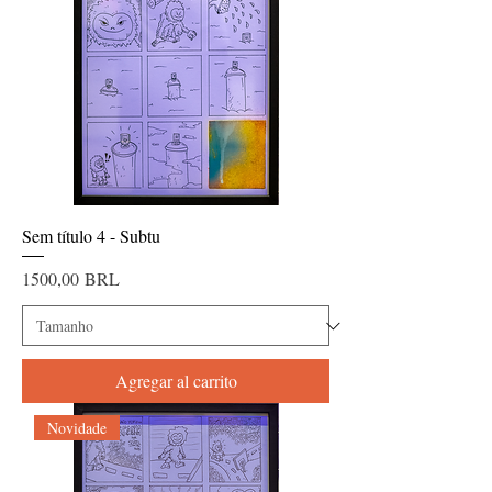
Sem título 4 - Subtu
Precio
1500,00 BRL
Agregar al carrito
Novidade