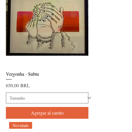
Vergonha - Subtu
Precio
650,00 BRL
Agregar al carrito
Novidade