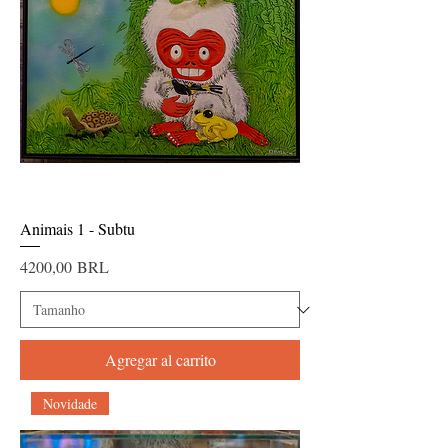
Animais 1 - Subtu
Precio
4200,00 BRL
Agregar al carrito
Novidade