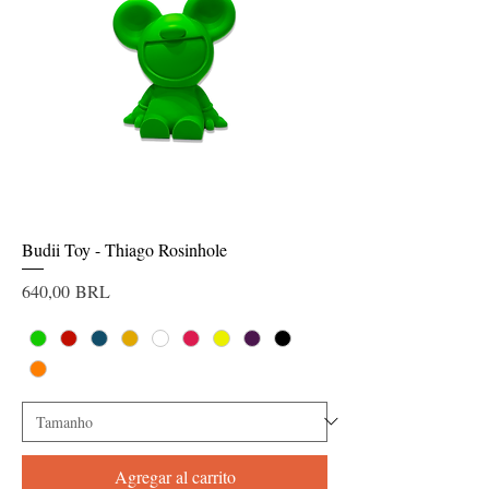
Budii Toy - Thiago Rosinhole
Precio
640,00 BRL
Agregar al carrito