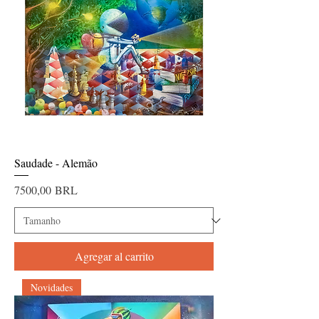
Saudade - Alemão
Precio
7500,00 BRL
Agregar al carrito
Novidades