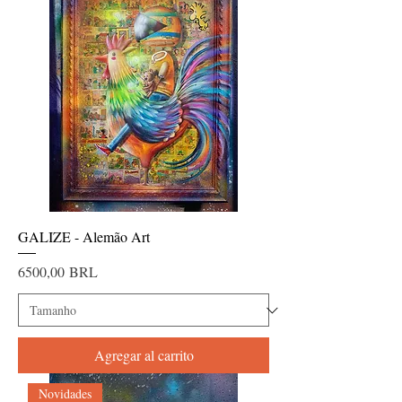
GALIZE - Alemão Art
Precio
6500,00 BRL
Agregar al carrito
Novidades