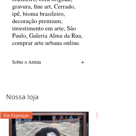
gravura, fine art, Cerrado,
ipê, bioma brasileiro,
decoração premium,
investimento em arte, São
Paulo, Galeria Alma da Rua,
comprar arte urbana online.
Sobre o Artista
Daniel Toys é um dos grandes nomes da
arte urbana contemporânea brasileira,
reconhecido por sua identidade visual
marcante que funde o grafite tradicional
Nossa loja
ao design gráfico e à abstração
geométrica. Nascido em Brasília, o artista
traz em suas raízes a forte influência da
Em Exposição
arquitetura modernista e das vastas
paisagens da capital federal, elementos
que moldaram suas icônicas composições