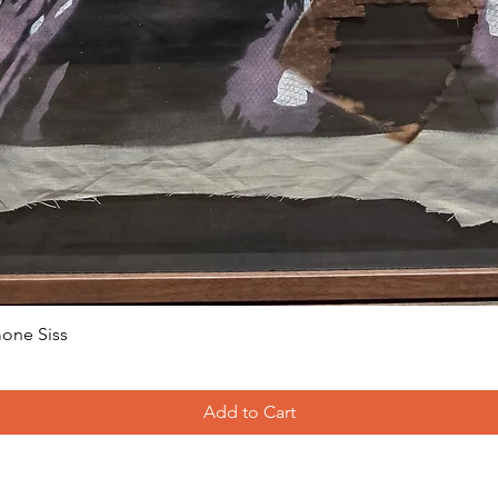
one Siss
Add to Cart