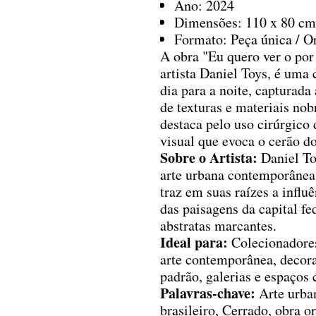
Ano: 2024
Dimensões: 110 x 80 cm
Formato: Peça única / Or
A obra "Eu quero ver o por
artista Daniel Toys, é uma 
dia para a noite, capturad
de texturas e materiais nob
destaca pelo uso cirúrgico 
visual que evoca o cerão do
Sobre o Artista:
Daniel To
arte urbana contemporânea 
traz em suas raízes a influ
das paisagens da capital f
abstratas marcantes.
Ideal para:
Colecionadores
arte contemporânea, decora
padrão, galerias e espaços c
Palavras-chave:
Arte urbana
brasileiro, Cerrado, obra o