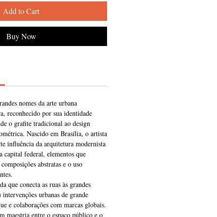
Add to Cart
Buy Now
randes nomes da arte urbana
a, reconhecido por sua identidade
de o grafite tradicional ao design
ométrica. Nascido em Brasília, o artista
rte influência da arquitetura modernista
a capital federal, elementos que
 composições abstratas e o uso
ntes.
da que conecta as ruas às grandes
ou intervenções urbanas de grande
que e colaborações com marcas globais.
om maestria entre o espaço público e o