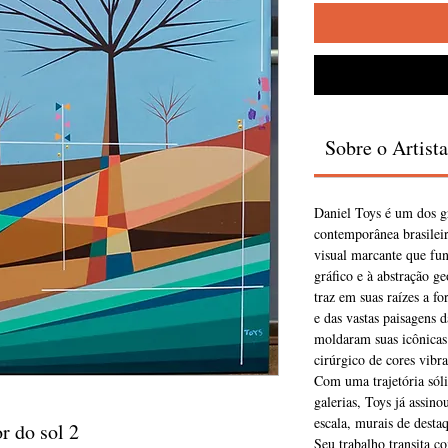
Sobre o Artista
Daniel Toys é um dos g
contemporânea brasileir
visual marcante que fun
gráfico e à abstração ge
traz em suas raízes a fo
e das vastas paisagens d
moldaram suas icônicas
cirúrgico de cores vibra
Com uma trajetória sóli
galerias, Toys já assin
escala, murais de desta
r do sol 2
Seu trabalho transita c