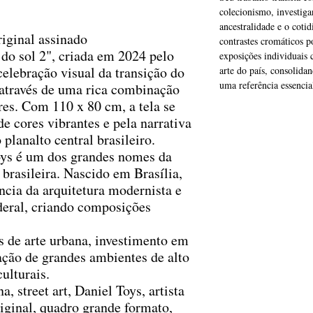
colecionismo, investig
ancestralidade e o cotid
iginal assinado
contrastes cromáticos p
 do sol 2", criada em 2024 pelo
exposições individuais 
celebração visual da transição do
arte do país, consolid
uma referência essencial
a através de uma rica combinação
res. Com 110 x 80 cm, a tela se
de cores vibrantes e pela narrativa
 planalto central brasileiro.
ys é um dos grandes nomes da
brasileira. Nascido em Brasília,
ência da arquitetura modernista e
ederal, criando composições
 de arte urbana, investimento em
ção de grandes ambientes de alto
ulturais.
, street art, Daniel Toys, artista
riginal, quadro grande formato,