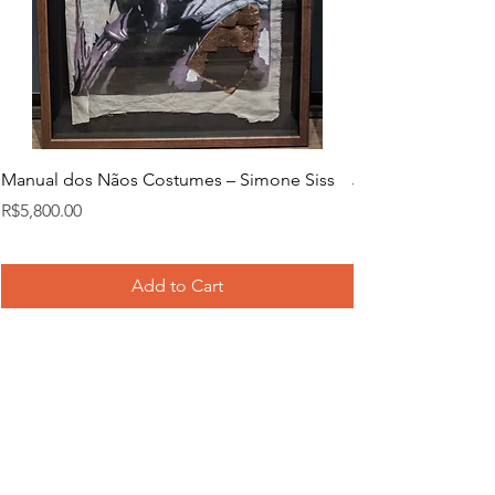
Manual dos Nãos Costumes – Simone Siss
Joana d. – Simone
Price
Price
R$5,800.00
R$5,800.00
Add to Cart
SHIPPING & RETURNS