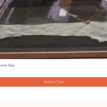
one Siss
Add to Cart