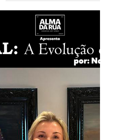
Hip Hop na Vila Madalena
O pioneiro Fabianominu apresenta a exposição "Raízes"
na Galeria Alma da Rua, resgatando a essência das
jaquetas grafitadas dos anos 80 e o Hip Hop da São
Bento no Beco do Batman!