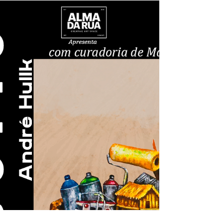
Exposição Convergências Urbanas
Tríptico Galeria Alma da Rua: O
Encontro entre Sator, Senk e
Caligrapixo
O encontro entre Sator, Senk e Caligrapixo na Galeria
Alma da Rua. A mostra "Tríptico" conecta diferentes
vertentes, estéticas e linguagens da street art
contemporânea em uma exposição única que desafia as
fronteiras da arte urbana em São Paulo.