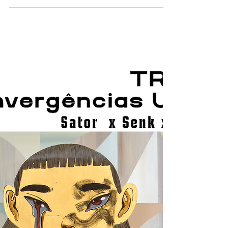
Exposição O Cerrado é Logo Ali
Toys Daniel Galeria Alma da Rua:
Memória, Geometria e Cor na Vila
Madalena
Na Exposição O Cerrado é Logo Ali Toys Daniel
Galeria Alma da Rua, o público é transportado para um
universo onde memória e sonho se misturam. Entre ipês
geométricos, horizontes quentes e pores do sol mágicos,
o artista constrói telas que transitam entre a abstração e
a narrativa afetiva.