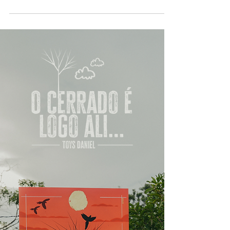
Olhar Nathalia Pagliarani Galeria
Alma da Rua: Da Academia ao
Beco do Batman
Exposição Animal A Evolução do Olhar Nathalia
Pagliarani Galeria Alma da Rua: O Pincel com A Alma
do Asfalto