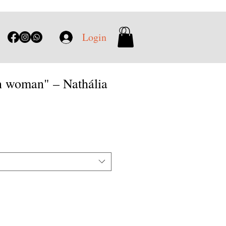
Login
n woman" – Nathália