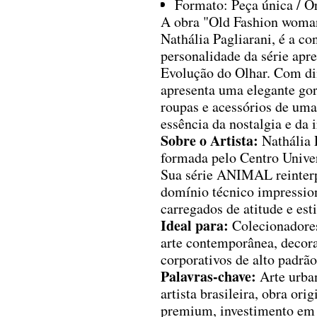
Formato: Peça única / Or
A obra "Old Fashion woman"
Nathália Pagliarani, é a con
personalidade da série ap
Evolução do Olhar. Com di
apresenta uma elegante gor
roupas e acessórios de uma
essência da nostalgia e da
Sobre o Artista:
Nathália P
formada pelo Centro Univer
Sua série ANIMAL reinterp
domínio técnico impressio
carregados de atitude e est
Ideal para:
Colecionadores
arte contemporânea, decora
corporativos de alto padrão
Palavras-chave:
Arte urbana
artista brasileira, obra ori
premium, investimento em 