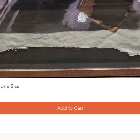
one Siss
Add to Cart