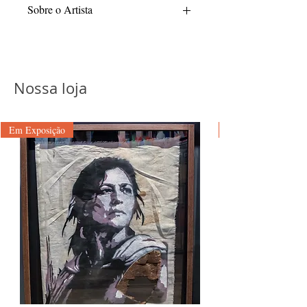
Sobre o Artista
Nathalia Pagliarani é egressa do Centro
Universitário Belas Artes de São Paulo,
instituição onde obteve sua graduação em
Educação Artística no ano de 1992. Sua
Nossa loja
trajetória acadêmica compreende o ciclo
de Licenciatura Curta e Plena, habilitação
que, à época, conferia ao profissional uma
Em Exposição
sólida base multidisciplinar e a
competência técnica para o exercício da
docência e da produção estética em
múltiplas linguagens