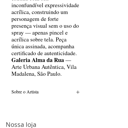
inconfundível expressividade
acrílica, construindo um
personagem de forte
presença visual sem o uso do
spray — apenas pincel e
acrílica sobre tela. Peça
única assinada, acompanha
certificado de autenticidade.
Galeria Alma da Rua
—
Arte Urbana Autêntica, Vila
Madalena, São Paulo.
Sobre o Artista
Nathalia Pagliarani é egressa do Centro
Universitário Belas Artes de São Paulo,
instituição onde obteve sua graduação em
Educação Artística no ano de 1992. Sua
Nossa loja
trajetória acadêmica compreende o ciclo