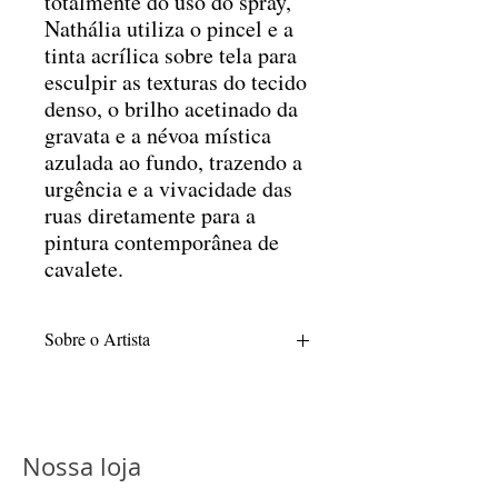
totalmente do uso do spray,
Nathália utiliza o pincel e a
tinta acrílica sobre tela para
esculpir as texturas do tecido
denso, o brilho acetinado da
gravata e a névoa mística
azulada ao fundo, trazendo a
urgência e a vivacidade das
ruas diretamente para a
pintura contemporânea de
cavalete.
Sobre o Artista
Nathalia Pagliarani é egressa do Centro
Universitário Belas Artes de São Paulo,
instituição onde obteve sua graduação em
Educação Artística no ano de 1992. Sua
Nossa loja
trajetória acadêmica compreende o ciclo