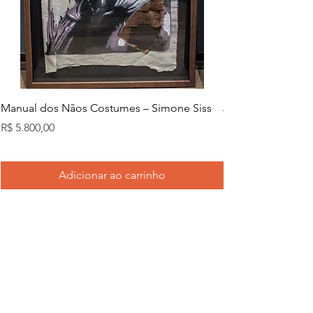
Manual dos Nãos Costumes – Simone Siss
Joana d. – Simone
Preço
Preço
R$ 5.800,00
R$ 5.800,00
Adicionar ao carrinho
Entregas e Devoluções