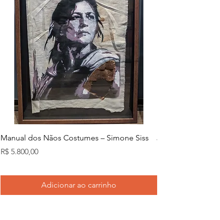
Manual dos Nãos Costumes – Simone Siss
Joana d. – Simone
Preço
Preço
R$ 5.800,00
R$ 5.800,00
Adicionar ao carrinho