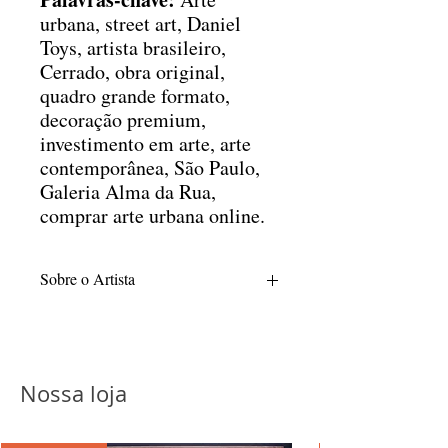
urbana, street art, Daniel
Toys, artista brasileiro,
Cerrado, obra original,
quadro grande formato,
decoração premium,
investimento em arte, arte
contemporânea, São Paulo,
Galeria Alma da Rua,
comprar arte urbana online.
Sobre o Artista
Daniel Toys é um dos grandes nomes da
arte urbana contemporânea brasileira,
reconhecido por sua identidade visual
marcante que funde o grafite tradicional
Nossa loja
ao design gráfico e à abstração
geométrica. Nascido em Brasília, o artista
traz em suas raízes a forte influência da