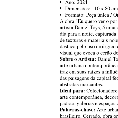
Ano: 2024
Dimensões: 110 x 80 cm
Formato: Peça única / Or
A obra "Eu quero ver o por
artista Daniel Toys, é uma 
dia para a noite, capturad
de texturas e materiais nob
destaca pelo uso cirúrgico 
visual que evoca o cerão do
Sobre o Artista:
Daniel To
arte urbana contemporânea 
traz em suas raízes a influ
das paisagens da capital f
abstratas marcantes.
Ideal para:
Colecionadores
arte contemporânea, decora
padrão, galerias e espaços c
Palavras-chave:
Arte urbana
brasileiro, Cerrado, obra o