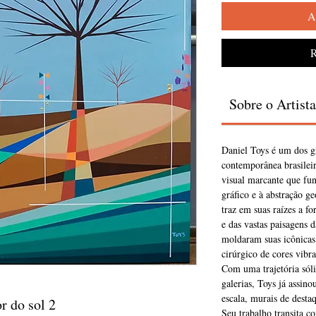
A
R
Sobre o Artista
Daniel Toys é um dos g
contemporânea brasileir
visual marcante que fun
gráfico e à abstração ge
traz em suas raízes a fo
e das vastas paisagens d
moldaram suas icônicas
cirúrgico de cores vibra
Com uma trajetória sóli
galerias, Toys já assin
escala, murais de desta
r do sol 2
Seu trabalho transita c