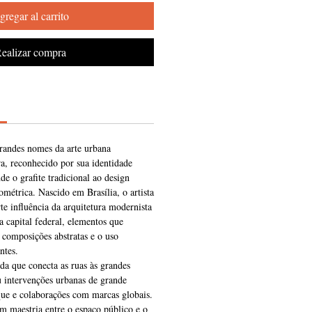
gregar al carrito
ealizar compra
randes nomes da arte urbana
a, reconhecido por sua identidade
de o grafite tradicional ao design
ométrica. Nascido em Brasília, o artista
rte influência da arquitetura modernista
a capital federal, elementos que
 composições abstratas e o uso
ntes.
da que conecta as ruas às grandes
ou intervenções urbanas de grande
que e colaborações com marcas globais.
om maestria entre o espaço público e o