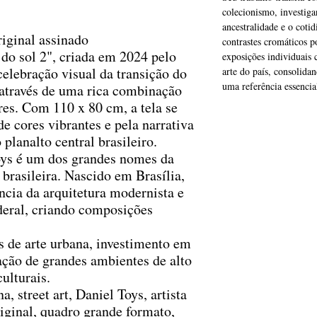
colecionismo, investig
ancestralidade e o cotid
iginal assinado
contrastes cromáticos p
 do sol 2", criada em 2024 pelo
exposições individuais 
celebração visual da transição do
arte do país, consolid
uma referência essencial
a através de uma rica combinação
res. Com 110 x 80 cm, a tela se
de cores vibrantes e pela narrativa
 planalto central brasileiro.
ys é um dos grandes nomes da
brasileira. Nascido em Brasília,
ência da arquitetura modernista e
ederal, criando composições
 de arte urbana, investimento em
ção de grandes ambientes de alto
ulturais.
, street art, Daniel Toys, artista
riginal, quadro grande formato,