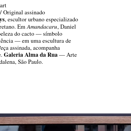
art
/ Original assinado
ys
, escultor urbano especializado
uretano. Em
Amandacaru
, Daniel
 beleza do cacto — símbolo
stência — em uma escultura de
 Peça assinada, acompanha
Galeria Alma da Rua
e.
— Arte
dalena, São Paulo.