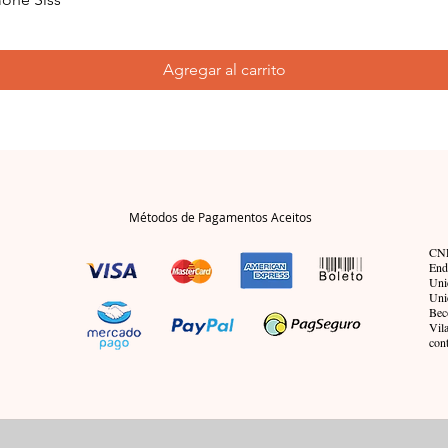
Agregar al carrito
Métodos de Pagamentos Aceitos
CNP
End
Uni
Uni
Bec
Vil
con