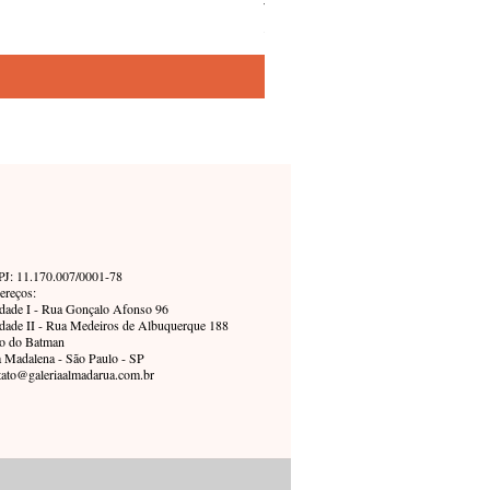
Precio
5800,00 BRL
J: 11.170.007/0001-78
ereços:
dade I - Rua Gonçalo Afonso 96
dade II - Rua Medeiros de Albuquerque 188
o do Batman
a Madalena - São Paulo - SP
tato@galeriaalmadarua.com.br