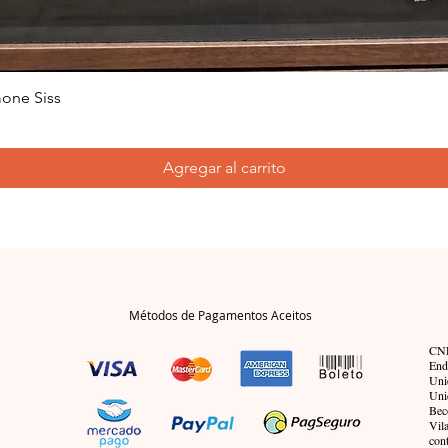
one Siss
Agregar al carrito
Métodos de Pagamentos Aceitos
CNP
End
Uni
Uni
Bec
Vil
con