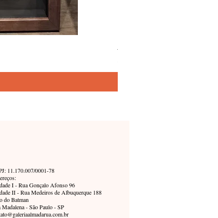
Joana d. – Simone Siss
Precio
5800,00 BRL
J: 11.170.007/0001-78
ereços:
dade I - Rua Gonçalo Afonso 96
dade II - Rua Medeiros de Albuquerque 188
o do Batman
a Madalena - São Paulo - SP
tato@galeriaalmadarua.com.br