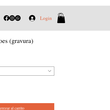
Login
oes (gravura)
gregar al carrito