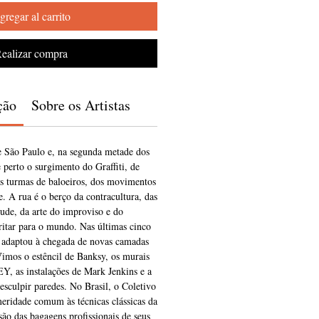
gregar al carrito
ealizar compra
ção
Sobre os Artistas
e São Paulo e, na segunda metade dos
perto o surgimento do Graffiti, de
as turmas de baloeiros, dos movimentos
e. A rua é o berço da contracultura, das
ude, da arte do improviso e do
ritar para o mundo. Nas últimas cinco
e adaptou à chegada de novas camadas
 Vimos o estêncil de Banksy, os murais
, as instalações de Mark Jenkins e a
esculpir paredes. No Brasil, o Coletivo
eridade comum às técnicas clássicas da
são das bagagens profissionais de seus