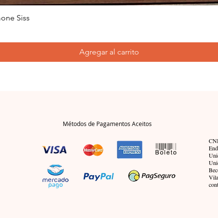
one Siss
Agregar al carrito
Métodos de Pagamentos Aceitos
CNP
End
Uni
Uni
Bec
Vil
con