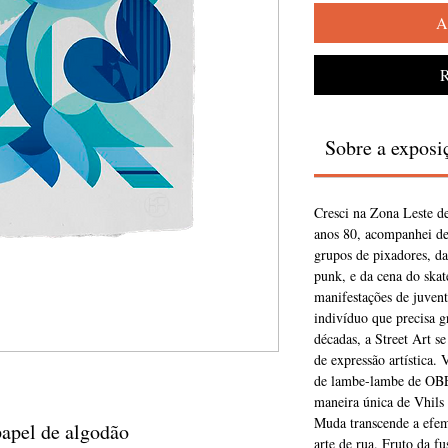
A
R
Sobre a exposi
Cresci na Zona Leste d
anos 80, acompanhei de 
grupos de pixadores, d
punk, e da cena do skat
manifestações de juvent
indivíduo que precisa g
décadas, a Street Art s
de expressão artística.
de lambe-lambe de OBEY
maneira única de Vhils 
Muda transcende a efem
papel de algodão
arte de rua. Fruto da fu