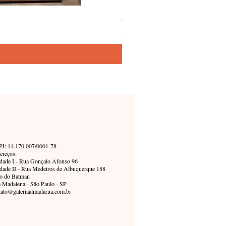
Joana d. – Simone Siss
Precio
5800,00 BRL
J: 11.170.007/0001-78
ereços:
dade I - Rua Gonçalo Afonso 96
dade II - Rua Medeiros de Albuquerque 188
o do Batman
a Madalena - São Paulo - SP
tato@galeriaalmadarua.com.br