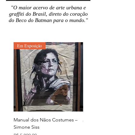
"O maior acervo de arte urbana e
graffiti do Brasil, direto do coração
do Beco do Batman para o mundo."
Em Exposição
Em Exposição
Manual dos Nãos Costumes –
Joana d. – Simone Siss
Simone Siss
Preço
R$ 5.800,00