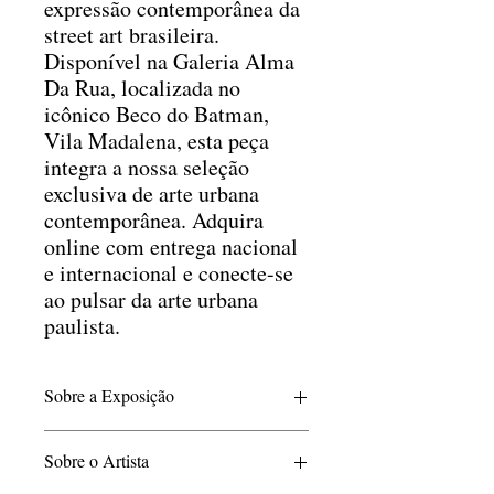
expressão contemporânea da
street art brasileira.
Disponível na Galeria Alma
Da Rua, localizada no
icônico Beco do Batman,
Vila Madalena, esta peça
integra a nossa seleção
exclusiva de arte urbana
contemporânea. Adquira
online com entrega nacional
e internacional e conecte-se
ao pulsar da arte urbana
paulista.
Sobre a Exposição
A exposição Do Fogo ao Asfalto reúne as
Sobre o Artista
artistas Simone Siss e Katia Lombardo,
artistas com trajetórias e pesquisas