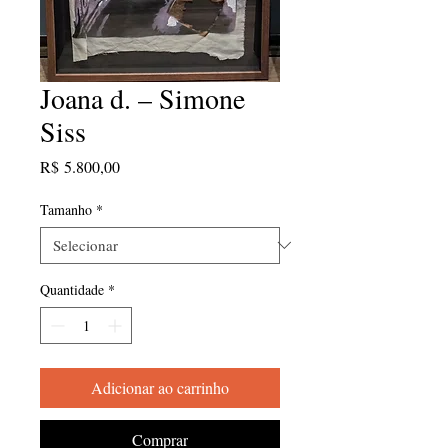
Joana d. – Simone
Siss
Preço
R$ 5.800,00
Tamanho
*
Quantidade
*
Adicionar ao carrinho
Comprar