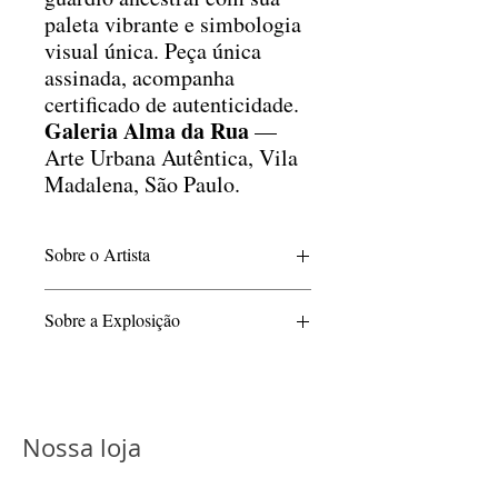
paleta vibrante e simbologia
visual única. Peça única
assinada, acompanha
certificado de autenticidade.
Galeria Alma da Rua
—
Arte Urbana Autêntica, Vila
Madalena, São Paulo.
Sobre o Artista
Hyper, um dos nomes mais originais do
Sobre a Explosição
grafite brasileiro, utiliza sua arte para
criar uma ponte entre a cultura dos povos
Há sabedorias que vieram antes da
originários e a contemporaneidade. É uma
palavra.
oportunidade única de vivenciar a
Há tecnologias que não nascem do metal,
profundidade e a originalidade de seu
mas do fogo, das pedras, do barro e do
trabalho.
Nossa loja
espírito.
Nesta exposição, passado e futuro se