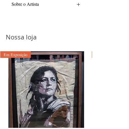
Sobre o Artista
Nathalia Pagliarani é egressa do Centro
Universitário Belas Artes de São Paulo,
instituição onde obteve sua graduação em
Educação Artística no ano de 1992. Sua
Nossa loja
trajetória acadêmica compreende o ciclo
de Licenciatura Curta e Plena, habilitação
que, à época, conferia ao profissional uma
Em Exposição
sólida base multidisciplinar e a
competência técnica para o exercício da
docência e da produção estética em
múltiplas linguagens