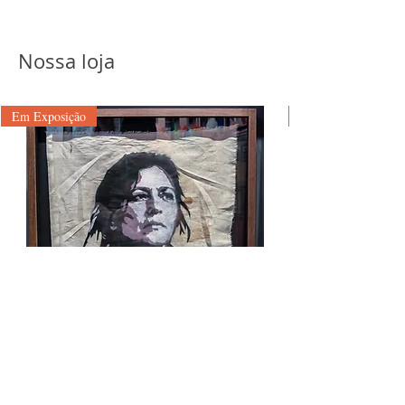
Universitário Belas Artes de São Paulo,
instituição onde obteve sua graduação em
Educação Artística no ano de 1992. Sua
Nossa loja
trajetória acadêmica compreende o ciclo
de Licenciatura Curta e Plena, habilitação
que, à época, conferia ao profissional uma
Em Exposição
sólida base multidisciplinar e a
competência técnica para o exercício da
docência e da produção estética em
múltiplas linguagens