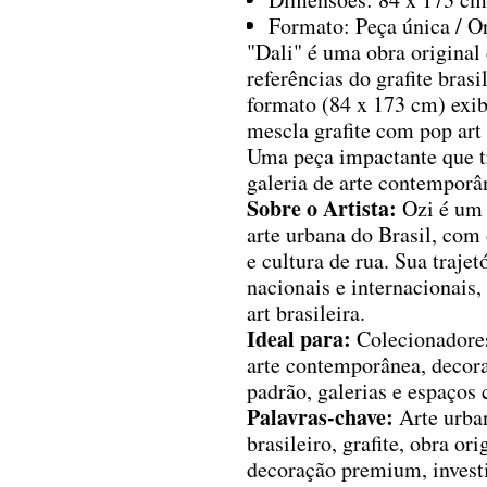
Formato: Peça única / Or
"Dali" é uma obra original
referências do grafite brasi
formato (84 x 173 cm) exibe
mescla grafite com pop art 
Uma peça impactante que t
galeria de arte contemporâ
Sobre o Artista:
Ozi é um 
arte urbana do Brasil, com 
e cultura de rua. Sua traje
nacionais e internacionais,
art brasileira.
Ideal para:
Colecionadores
arte contemporânea, decora
padrão, galerias e espaços c
Palavras-chave:
Arte urbana
brasileiro, grafite, obra or
decoração premium, investi