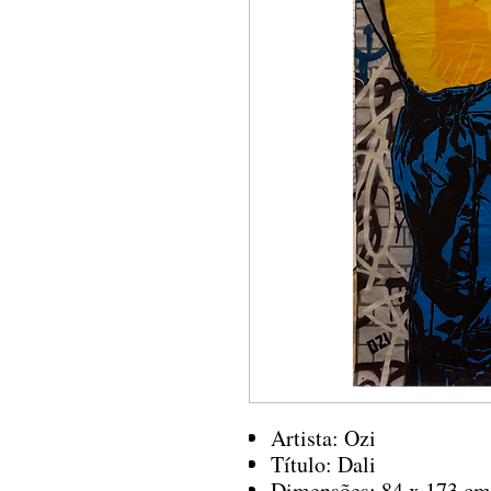
Artista: Ozi
Título: Dali
Dimensões: 84 x 173 cm