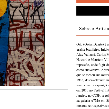
Sobre o Artista
Ozi, (Ozéas Duarte) é p
grafite brasileiro. Inic
Alex Vallauri, Carlos 
Howard e Maurício Vil
repressão, onde fugir da 
como subversiva. Aprend
que se tornou sua marca
1985, desenvolvendo uma
Sua primeira exposição
em 2010 no Festival Int
Janeiro, no CCJF, segu
na galeria A7MA em São
mostras retrospectivas 