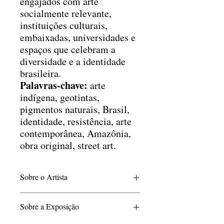
engajados com arte
socialmente relevante,
instituições culturais,
embaixadas, universidades e
espaços que celebram a
diversidade e a identidade
brasileira.
Palavras-chave:
arte
indígena, geotintas,
pigmentos naturais, Brasil,
identidade, resistência, arte
contemporânea, Amazônia,
obra original, street art.
Sobre o Artista
André Hullk é artista visual, arte-
Sobre a Exposição
educador e grafiteiro, nascido em Manaus
(AM) e formado em Design Gráfico.