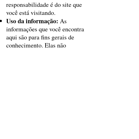
responsabilidade é do site que
você está visitando.
Uso da informação:
As
informações que você encontra
aqui são para fins gerais de
conhecimento. Elas não
substituem um aconselhamento
profissional ou jurídico.
Obras de arte:
As imagens das
obras são apenas ilustrativas e
podem ter pequenas variações de
cor ou textura em relação à peça
física, por conta da tela que você
está usando.
Ao navegar por aqui, você
concorda com esses termos.