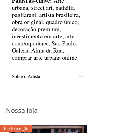
Palavras-chave:
Arte
urbana, street art, nathália
pagliarani, artista brasileira,
obra original, quadro único,
decoração premium,
investimento em arte, arte
contemporânea, São Paulo,
Galeria Alma da Rua,
comprar arte urbana online.
Sobre o Artista
Nathalia Pagliarani é egressa do Centro
Universitário Belas Artes de São Paulo,
instituição onde obteve sua graduação em
Educação Artística no ano de 1992. Sua
Nossa loja
trajetória acadêmica compreende o ciclo
de Licenciatura Curta e Plena, habilitação
que, à época, conferia ao profissional uma
Em Exposição
sólida base multidisciplinar e a