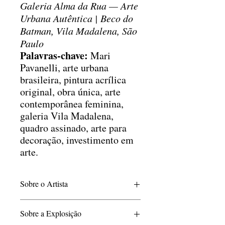
Galeria Alma da Rua — Arte
Urbana Autêntica | Beco do
Batman, Vila Madalena, São
Paulo
Palavras-chave:
Mari
Pavanelli, arte urbana
brasileira, pintura acrílica
original, obra única, arte
contemporânea feminina,
galeria Vila Madalena,
quadro assinado, arte para
decoração, investimento em
arte.
Sobre o Artista
Mari Pavanelli, artista de 38 anos nascida
Sobre a Explosição
em Tupã, baseada em São Paulo Capital,