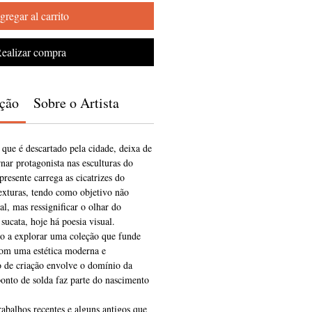
gregar al carrito
ealizar compra
ição
Sobre o Artista
 que é descartado pela cidade, deixa de
ornar protagonista nas esculturas do
resente carrega as cicatrizes do
exturas, tendo como objetivo não
al, mas ressignificar o olhar do
sucata, hoje há poesia visual.
o a explorar uma coleção que funde
om uma estética moderna e
o de criação envolve o domínio da
onto de solda faz parte do nascimento
rabalhos recentes e alguns antigos que