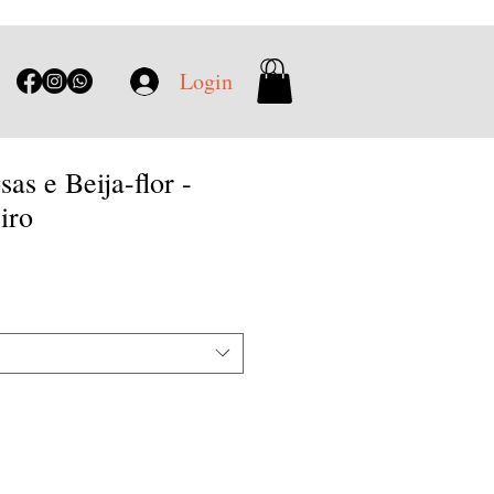
Login
as e Beija-flor -
iro