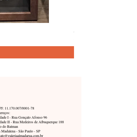
Joana d. – Simone Siss
Precio
5800,00 BRL
J: 11.170.007/0001-78
ereços:
dade I - Rua Gonçalo Afonso 96
dade II - Rua Medeiros de Albuquerque 188
o do Batman
a Madalena - São Paulo - SP
tato@galeriaalmadarua.com.br