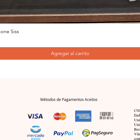
one Siss
Agregar al carrito
Métodos de Pagamentos Aceitos
CNP
End
Uni
Uni
Bec
Vil
con