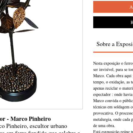
A
R
Sobre a Expos
Nesta exposição o ferro
ser invisível, para se t
Marco. Cada obra aqui p
tempo, o oxidação, as t
apenas reciclar o materi
espectador : onde havia 
Marco convida o públic
técnicas em soldagem c
provocativa. O process
lor - Marco Pinheiro
metalurgia, onde cada p
co Pinheiro, escultor urbano
de uma obra.
ca em ferro fundido que celebra a
Está esxposição reúne t