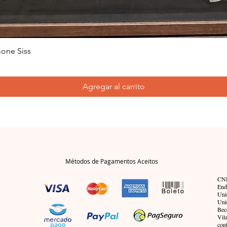
one Siss
Agregar al carrito
Métodos de Pagamentos Aceitos
CNP
End
Uni
Uni
Bec
Vil
con