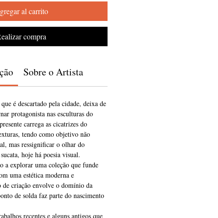
gregar al carrito
ealizar compra
ição
Sobre o Artista
 que é descartado pela cidade, deixa de
ornar protagonista nas esculturas do
resente carrega as cicatrizes do
exturas, tendo como objetivo não
al, mas ressignificar o olhar do
sucata, hoje há poesia visual.
o a explorar uma coleção que funde
om uma estética moderna e
o de criação envolve o domínio da
onto de solda faz parte do nascimento
rabalhos recentes e alguns antigos que