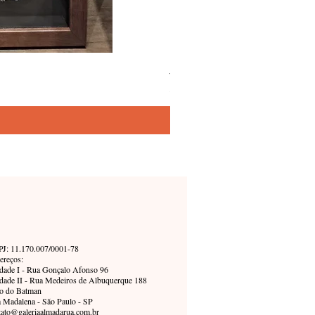
Joana d. – Simone Siss
Precio
5800,00 BRL
J: 11.170.007/0001-78
ereços:
dade I - Rua Gonçalo Afonso 96
dade II - Rua Medeiros de Albuquerque 188
o do Batman
a Madalena - São Paulo - SP
tato@galeriaalmadarua.com.br