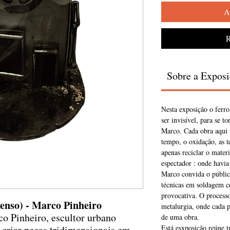
A
R
Sobre a Expos
Nesta exposição o ferro
ser invisível, para se t
Marco. Cada obra aqui p
tempo, o oxidação, as t
apenas reciclar o materi
espectador : onde havia 
Marco convida o públic
técnicas em soldagem c
provocativa. O process
censo) - Marco Pinheiro
metalurgia, onde cada p
co Pinheiro, escultor urbano
de uma obra.
 criar pecas tridimensionais em
Está esxposição reúne t