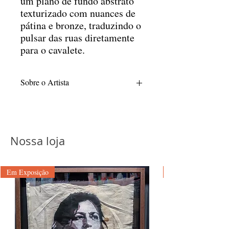
um plano de fundo abstrato
texturizado com nuances de
pátina e bronze, traduzindo o
pulsar das ruas diretamente
para o cavalete.
Sobre o Artista
Nathalia Pagliarani é egressa do Centro
Universitário Belas Artes de São Paulo,
instituição onde obteve sua graduação em
Educação Artística no ano de 1992. Sua
Nossa loja
trajetória acadêmica compreende o ciclo
de Licenciatura Curta e Plena, habilitação
que, à época, conferia ao profissional uma
Em Exposição
sólida base multidisciplinar e a
competência técnica para o exercício da
docência e da produção estética em
múltiplas linguagens