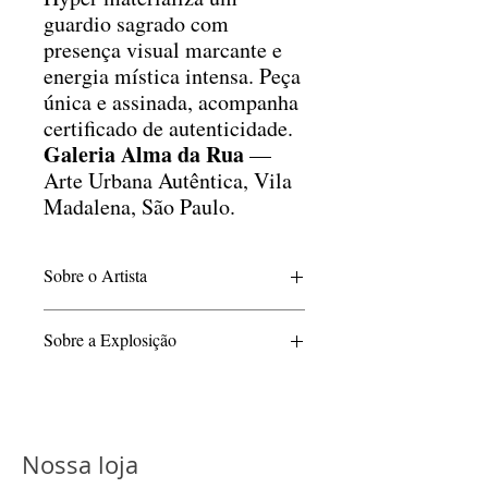
guardio sagrado com
presença visual marcante e
energia mística intensa. Peça
única e assinada, acompanha
certificado de autenticidade.
Galeria Alma da Rua
—
Arte Urbana Autêntica, Vila
Madalena, São Paulo.
Sobre o Artista
Hyper, um dos nomes mais originais do
Sobre a Explosição
grafite brasileiro, utiliza sua arte para
criar uma ponte entre a cultura dos povos
Há sabedorias que vieram antes da
originários e a contemporaneidade. É uma
palavra.
oportunidade única de vivenciar a
Há tecnologias que não nascem do metal,
profundidade e a originalidade de seu
mas do fogo, das pedras, do barro e do
trabalho.
Nossa loja
espírito.