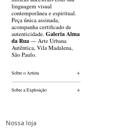
linguagem visual
contemporânea e espiritual.
Peça única assinada,
acompanha certificado de
Galeria Alma
autenticidade.
da Rua
— Arte Urbana
Autêntica, Vila Madalena,
São Paulo.
Sobre o Artista
Hyper, um dos nomes mais originais do
Sobre a Explosição
grafite brasileiro, utiliza sua arte para
criar uma ponte entre a cultura dos povos
Há sabedorias que vieram antes da
originários e a contemporaneidade. É uma
palavra.
oportunidade única de vivenciar a
Há tecnologias que não nascem do metal,
profundidade e a originalidade de seu
mas do fogo, das pedras, do barro e do
trabalho.
Nossa loja
espírito.