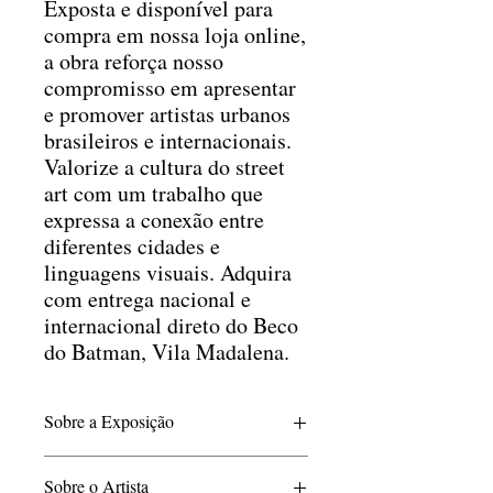
Exposta e disponível para
compra em nossa loja online,
a obra reforça nosso
compromisso em apresentar
e promover artistas urbanos
brasileiros e internacionais.
Valorize a cultura do street
art com um trabalho que
expressa a conexão entre
diferentes cidades e
linguagens visuais. Adquira
com entrega nacional e
internacional direto do Beco
do Batman, Vila Madalena.
Sobre a Exposição
A exposição Do Fogo ao Asfalto reúne as
Sobre o Artista
artistas Simone Siss e Katia Lombardo,