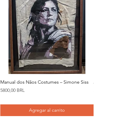
Manual dos Nãos Costumes – Simone Siss
Joana d. – Simone
Precio
Precio
5800,00 BRL
5800,00 BRL
Agregar al carrito