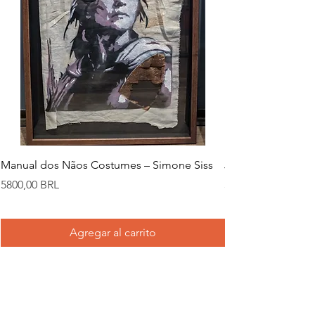
Manual dos Nãos Costumes – Simone Siss
Joana d. – Simone
Precio
Precio
5800,00 BRL
5800,00 BRL
Agregar al carrito