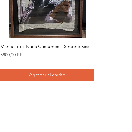
Manual dos Nãos Costumes – Simone Siss
Joana d. – Simone
Precio
Precio
5800,00 BRL
5800,00 BRL
Agregar al carrito
Entregas e Devoluções