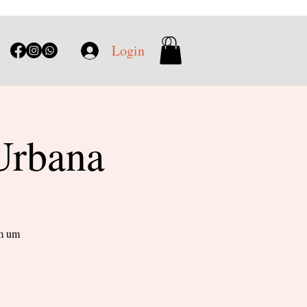
Login
 Urbana
em um