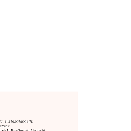
J: 11.170.007/0001-78
ereços:
dade I - Rua Gonçalo Afonso 96